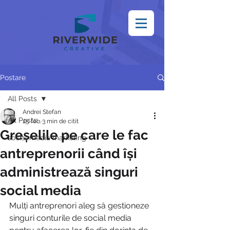
Postare
All Posts
Andrei Stefan
All Posts
25 feb.
3 min de citit
Greșelile pe care le fac
social media marketing
antreprenorii când își
administrează singuri
social media
Mulți antreprenori aleg să gestioneze 
singuri conturile de social media 