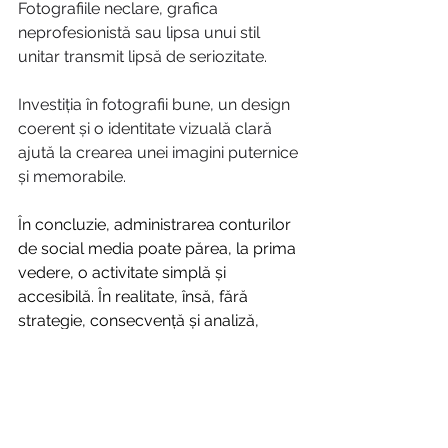
Fotografiile neclare, grafica 
neprofesionistă sau lipsa unui stil 
unitar transmit lipsă de seriozitate.
Investiția în fotografii bune, un design 
coerent și o identitate vizuală clară 
ajută la crearea unei imagini puternice 
și memorabile.
În concluzie, administrarea conturilor 
de social media poate părea, la prima 
vedere, o activitate simplă și 
accesibilă. În realitate, însă, fără 
strategie, consecvență și analiză, 
prezența online ajunge să fie haotică, 
consumatoare de timp și cu rezultate 
slabe. Lipsa unui plan clar, ignorarea 
interacțiunii cu publicul, conținutul 
excesiv promoțional, neglijarea 