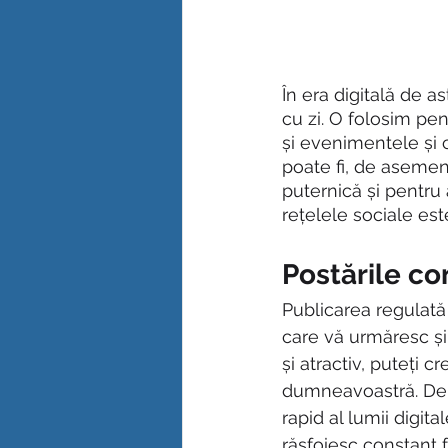
În era digitală de a
cu zi. O folosim pent
și evenimentele și 
poate fi, de asemen
puternică și pentru
rețelele sociale est
Postările co
Publicarea regulată 
care vă urmăresc și 
și atractiv, puteți c
dumneavoastră. De a
rapid al lumii digital
răsfoiesc constant f