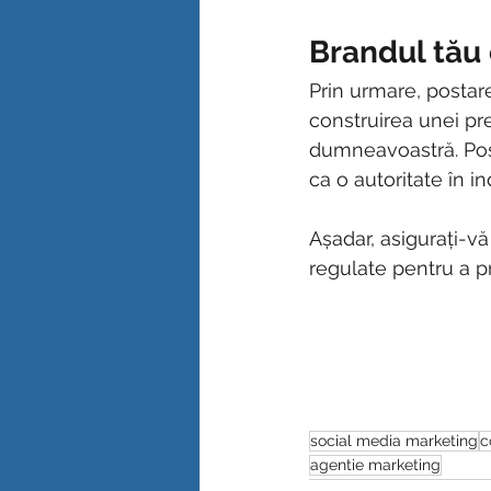
Brandul tău 
Prin urmare, postare
construirea unei pr
dumneavoastră. Post
ca o autoritate în i
Așadar, asigurați-vă
regulate pentru a p
social media marketing
c
agentie marketing