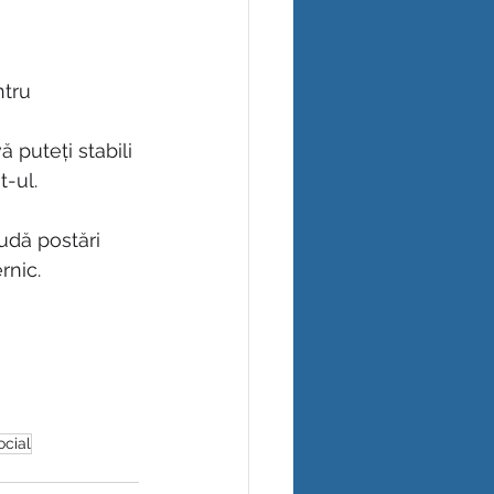
tru 
 
puteți stabili 
-ul. 
udă postări 
rnic.
ocial