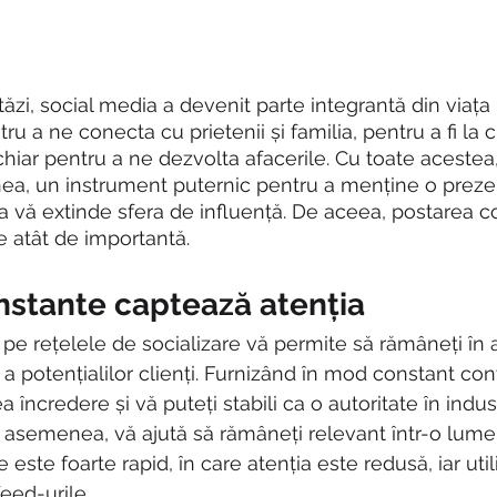
stăzi, social media a devenit parte integrantă din viața
ru a ne conecta cu prietenii și familia, pentru a fi la c
chiar pentru a ne dezvolta afacerile. Cu toate acestea
ea, un instrument puternic pentru a menține o preze
 a vă extinde sfera de influență. De aceea, postarea c
e atât de importantă.
nstante captează atenția
pe rețelele de socializare vă permite să rămâneți în a
a potențialilor clienți. Furnizând în mod constant con
rea încredere și vă puteți stabili ca o autoritate în indus
semenea, vă ajută să rămâneți relevant într-o lume î
e este foarte rapid, în care atenția este redusă, iar utiliz
eed-urile.