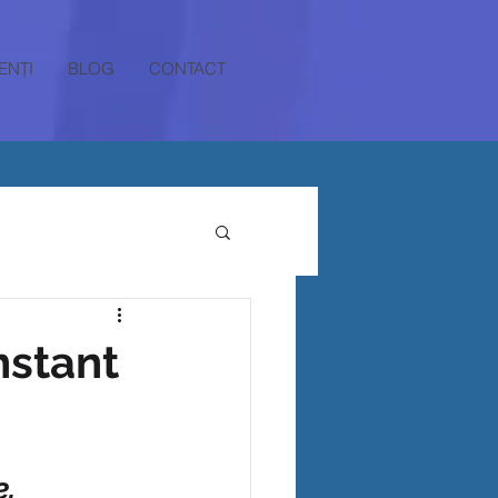
ENȚI
BLOG
CONTACT
nstant
e.