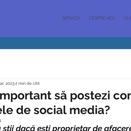
SERVICII
DESPRE NOI
CLI
ar. 2023
2 min de citit
important să postezi co
ele de social media?
4
 știi dacă ești proprietar de afacer