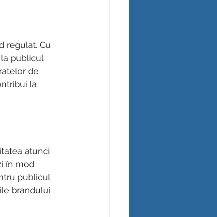
d regulat. Cu 
la publicul 
ratelor de 
ntribui la 
itatea atunci 
zi în mod 
ntru publicul 
ile brandului 