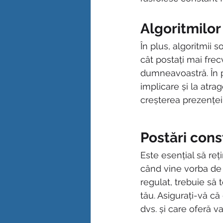
Algoritmilor
În plus, algoritmii 
cât postați mai frec
dumneavoastră. În p
implicare și la atra
creșterea prezențe
Postări cons
Este esențial să reți
când vine vorba de 
regulat, trebuie să 
tău. Asigurați-vă că 
dvs. și care oferă v