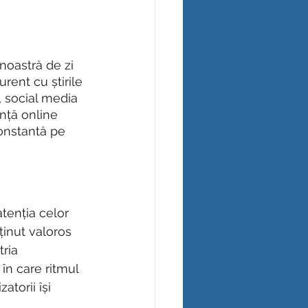
 noastră de zi 
urent cu știrile 
, social media 
nță online 
onstantă pe 
tenția celor 
ținut valoros 
tria 
n care ritmul 
atorii își 