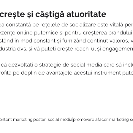
crește și câștigă atuoritate
a constantă pe rețelele de socializare este vitală pen
ezențe online puternice și pentru creșterea brandului
ând în mod constant și furnizând conținut valoros, vă 
ndustria dvs. și vă puteți crește reach-ul și engagement
 că dezvoltați o strategie de social media care să incl
rofita pe deplin de avantajele acestui instrument pute
ontent marketing
postari social media
promovare afaceri
marketing s