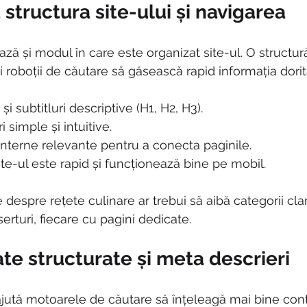
structura site-ului și navigarea
ează și modul în care este organizat site-ul. O structură
t și roboții de căutare să găsească rapid informația dorit
 și subtitluri descriptive (H1, H2, H3).
 simple și intuitive.
interne relevante pentru a conecta paginile.
ite-ul este rapid și funcționează bine pe mobil.
despre rețete culinare ar trebui să aibă categorii clare
serturi, fiecare cu pagini dedicate.
te structurate și meta descrieri
ajută motoarele de căutare să înțeleagă mai bine conț