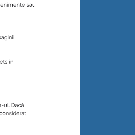
evenimente sau 
aginii.
ts în 
e-ul. Dacă 
 considerat 