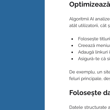
Optimizează 
Algoritmii AI analiz
atât utilizatorii, câ
Folosește titluri
Creează meniuri
Adaugă linkuri 
Asigură-te că s
De exemplu, un site 
feluri principale, de
Folosește da
Datele structurate 