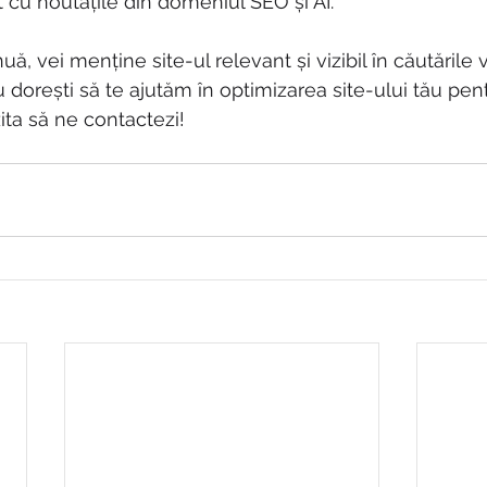
 cu noutățile din domeniul SEO și AI.
ă, vei menține site-ul relevant și vizibil în căutările v
u dorești să te ajutăm în optimizarea site-ului tău pent
ita să ne contactezi!