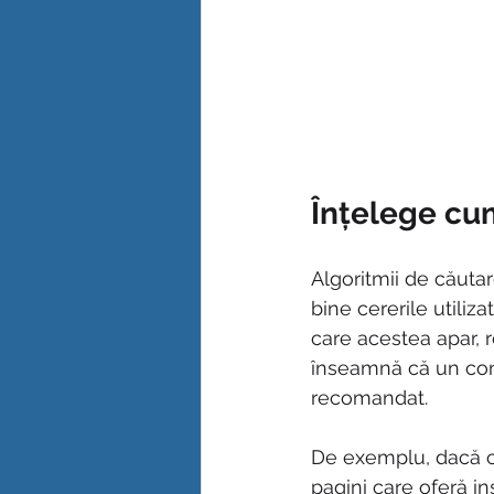
Înțelege cum
Algoritmii de căuta
bine cererile utiliza
care acestea apar, re
înseamnă că un conți
recomandat.
De exemplu, dacă ci
pagini care oferă in