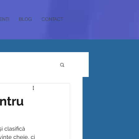
ENȚI
BLOG
CONTACT
entru
 clasifică 
inte cheie, ci 