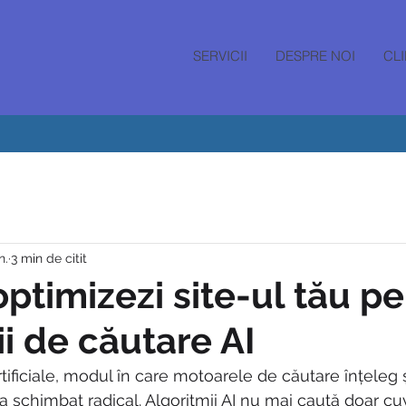
SERVICII
DESPRE NOI
CLI
n.
3 min de citit
ptimizezi site-ul tău p
ii de căutare AI
rtificiale, modul în care motoarele de căutare înțeleg și
a schimbat radical. Algoritmii AI nu mai caută doar cuv