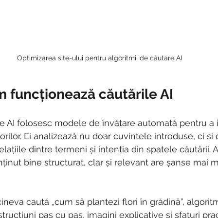
Optimizarea site-ului pentru algoritmii de căutare AI
 funcționează căutările AI
re AI folosesc modele de învățare automată pentru a 
torilor. Ei analizează nu doar cuvintele introduse, ci și 
lațiile dintre termeni și intenția din spatele căutării. 
nut bine structurat, clar și relevant are șanse mai ma
neva caută „cum să plantezi flori în grădină”, algorit
strucțiuni pas cu pas, imagini explicative și sfaturi pra