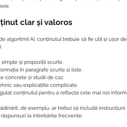
heie.
inut clar și valoros
de algoritmii AI, conținutul trebuie să fie util și ușor de 
:
simple și propoziții scurte.
rmația în paragrafe scurte și liste.
 concrete și studii de caz.
ehnic sau explicațiile complicate.
gulat conținutul pentru a reflecta cele mai noi informa
ădinărit, de exemplu, ar trebui să includă instrucțiuni 
 răspunsuri la întrebările frecvente.