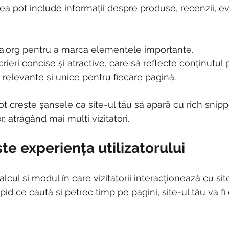
stea pot include informații despre produse, recenzii, 
org pentru a marca elementele importante.
ieri concise și atractive, care să reflecte conținutul p
i relevante și unice pentru fiecare pagină.
 crește șansele ca site-ul tău să apară cu rich snippe
r, atrăgând mai mulți vizitatori.
e experiența utilizatorului
calcul și modul în care vizitatorii interacționează cu sit
apid ce caută și petrec timp pe pagini, site-ul tău va fi