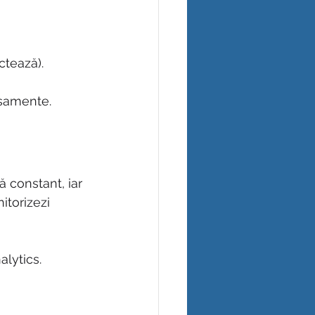
ctează).
lasamente.
 constant, iar 
itorizezi 
lytics.