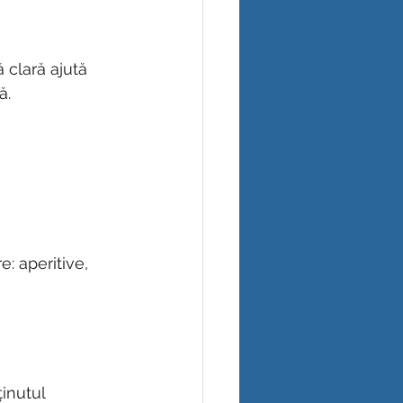
 clară ajută 
ă.
: aperitive, 
inutul 