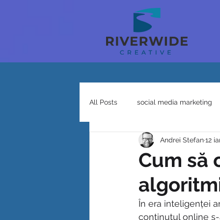
All Posts
social media marketing
Andrei Stefan
12 ia
Cum să o
algoritm
În era inteligenței a
conținutul online s-