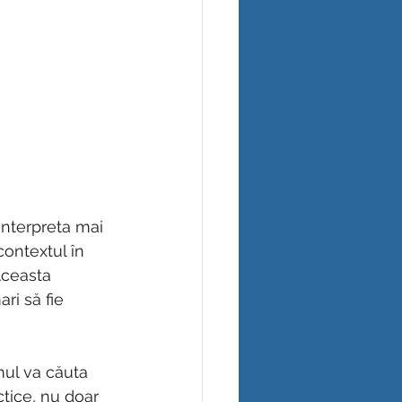
interpreta mai 
contextul în 
Aceasta 
ri să fie 
mul va căuta 
ctice, nu doar 