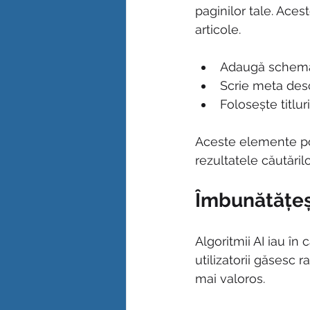
paginilor tale. Ace
articole.
Adaugă schema.
Scrie meta descr
Folosește titlur
Aceste elemente pot
rezultatele căutărilo
Îmbunătățeșt
Algoritmii AI iau în 
utilizatorii găsesc r
mai valoros.