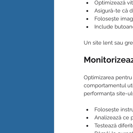
Optimizează vit
Asigură-te că d
Folosește imag
Include butoane
Un site lent sau greu
Monitorizeaz
Optimizarea pentru c
comportamentul util
performanța site-ului
Folosește inst
Analizează ce pa
Testează diferit