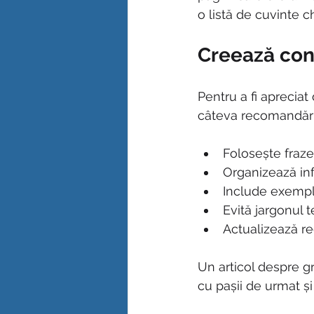
o listă de cuvinte c
Creează conț
Pentru a fi apreciat 
câteva recomandări
Folosește fraze 
Organizează info
Include exemple
Evită jargonul t
Actualizează re
Un articol despre gr
cu pașii de urmat și