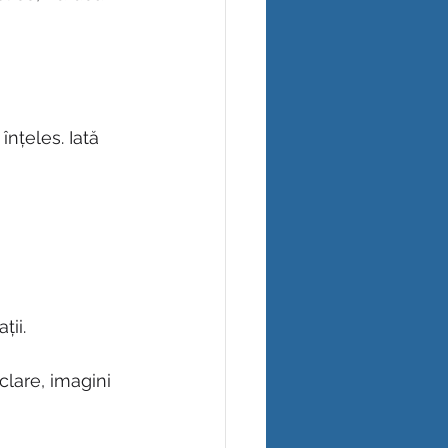
înțeles. Iată 
ții.
clare, imagini 